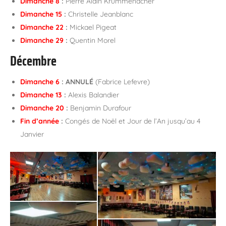
Dimanche 8
:
Pierre Alain Krummenacher
Dimanche 15
:
Christelle Jeanblanc
Dimanche 22
:
Mickael Pigeat
Dimanche 29
:
Quentin Morel
Décembre
Dimanche 6
:
ANNULÉ
(Fabrice Lefevre)
Dimanche 13
:
Alexis Balandier
Dimanche 20
:
Benjamin Durafour
Fin d’année
:
Congés de Noël et Jour de l’An jusqu’au 4
Janvier