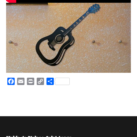
Facebook
Email
Print
Copy
Partager
Link