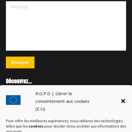
Message
Envoyer
Découvrez…
R.G.P.D | Gérer le
Cérémonie souvenir du maquis de Mussy-Grancey
consentement aux cookies
21 juillet 2026
(E.U)
14 Juillet réussi grâce aux animations à Plaines-Saint-Lange
Pour offrir les meilleures expériences, nous utilisons des technologies
16 juillet 2026
telles que les
cookies
pour stocker et/ou accéder aux informations des
appareils.