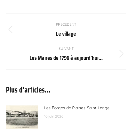
Navigation
PRÉCÉDENT
article
Le village
Article
précédent
:
SUIVANT
Les Maires de 1796 à aujourd’hui…
Article
suivant
:
Plus d'articles...
Les Forges de Plaines-Saint-Lange
10 juin 2026