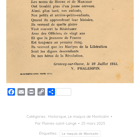
Facebook
Email
Print
Copy
Partager
Link
Catégories :
Historique
,
Le maquis de Montcalm
Par
Plaines-saint-Lange
25 mars 2025
Étiquettes :
Le maquis de Montcalm