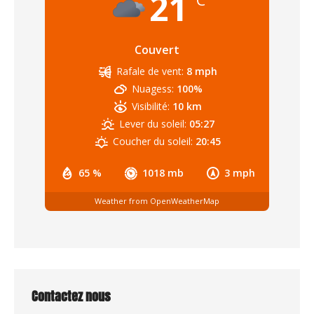
21
Couvert
Rafale de vent:
8 mph
Nuagess:
100%
Visibilité:
10 km
Lever du soleil:
05:27
Coucher du soleil:
20:45
65 %
1018 mb
3 mph
Weather from OpenWeatherMap
Contactez nous