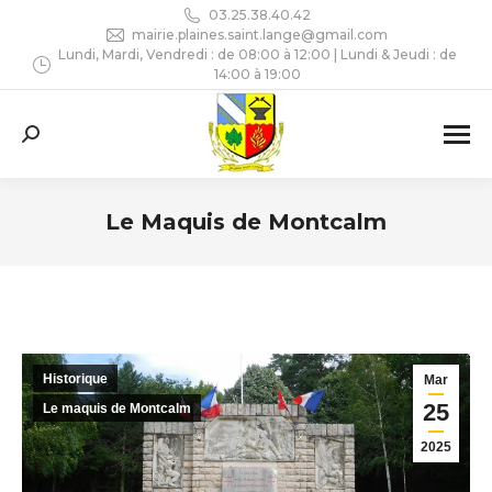
03.25.38.40.42
mairie.plaines.saint.lange@gmail.com
Lundi, Mardi, Vendredi : de 08:00 à 12:00 | Lundi & Jeudi : de
14:00 à 19:00
Recherche
:
Le Maquis de Montcalm
Vous êtes ici :
Historique
Mar
25
Le maquis de Montcalm
2025