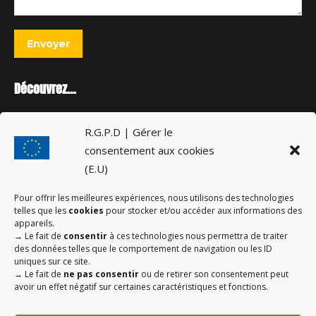
Envoyer
Découvrez…
Cérémonie souvenir du maquis de Mussy-Grancey
R.G.P.D | Gérer le
21 juillet 2026
consentement aux cookies
(E.U)
14 Juillet réussi grâce aux animations à Plaines-Saint-Lange
16 juillet 2026
Pour offrir les meilleures expériences, nous utilisons des technologies
telles que les
cookies
pour stocker et/ou accéder aux informations des
Guide de prévention contre les arnaques
appareils.
→
Le fait de
consentir
à ces technologies nous permettra de traiter
10 juillet 2026
des données telles que le comportement de navigation ou les ID
uniques sur ce site.
→
Le fait de
ne pas consentir
ou de retirer son consentement peut
avoir un effet négatif sur certaines caractéristiques et fonctions.