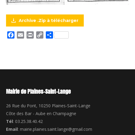
Archive .Zip à télécharger
Facebook
Email
Print
Copy
Partager
Link
Mairie de Plaines-Saint-Lange
26 Rue du Pont, 10250 Plaines-Saint-Lange
Côte des Bar - Aube en Champagne
Tél
: 03.25.38.40.42
Email
: mairie.plaines.saint.lange@gmail.com