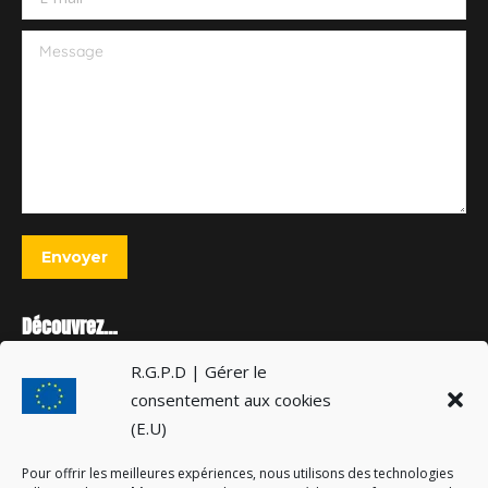
Message
Envoyer
Découvrez…
R.G.P.D | Gérer le
Cérémonie souvenir du maquis de Mussy-Grancey
consentement aux cookies
21 juillet 2026
(E.U)
14 Juillet réussi grâce aux animations à Plaines-Saint-Lange
Pour offrir les meilleures expériences, nous utilisons des technologies