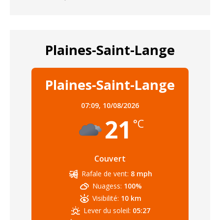
Plaines-Saint-Lange
Plaines-Saint-Lange
07:09,
10/08/2026
21
°C
Couvert
Rafale de vent:
8 mph
Nuagess:
100%
Visibilité:
10 km
Lever du soleil:
05:27