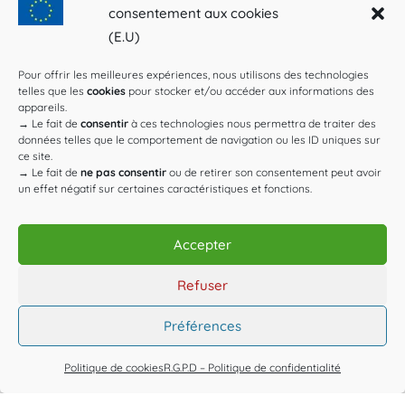
consentement aux cookies
21 juillet 2026
(E.U)
14 Juillet réussi grâce aux animations à Plaines-Saint-Lange
Pour offrir les meilleures expériences, nous utilisons des technologies
16 juillet 2026
telles que les
cookies
pour stocker et/ou accéder aux informations des
appareils.
→
Le fait de
consentir
à ces technologies nous permettra de traiter des
Guide de prévention contre les arnaques
données telles que le comportement de navigation ou les ID uniques sur
10 juillet 2026
ce site.
→
Le fait de
ne pas consentir
ou de retirer son consentement peut avoir
un effet négatif sur certaines caractéristiques et fonctions.
Accepter
© Mairie de Plaines Saint Lange [2025] | Tous droits réservés.
Refuser
Développé par l'Agence
Web3-Design
Préférences
Politique de cookies
R.G.P.D – Politique de confidentialité