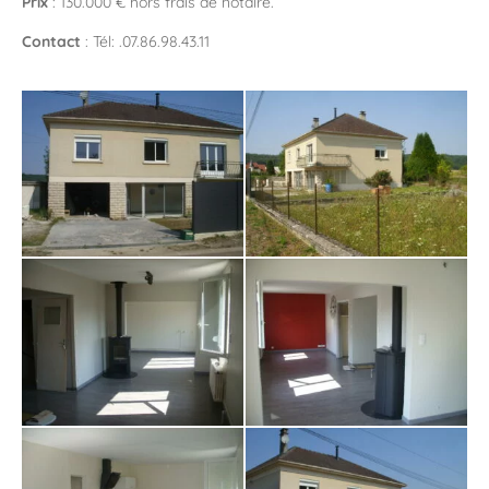
Prix
: 130.000 € hors frais de notaire.
Contact
: Tél: .
07.86.98.43.11