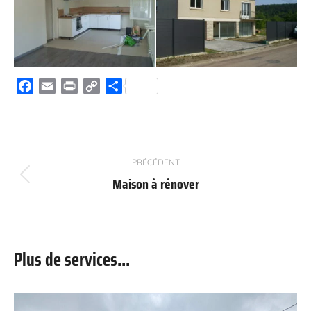
Facebook
Email
Print
Copy
Partager
Link
Navigation
PRÉCÉDENT
de
Maison à rénover
Onglet
commentaire
précédent
Plus de services...