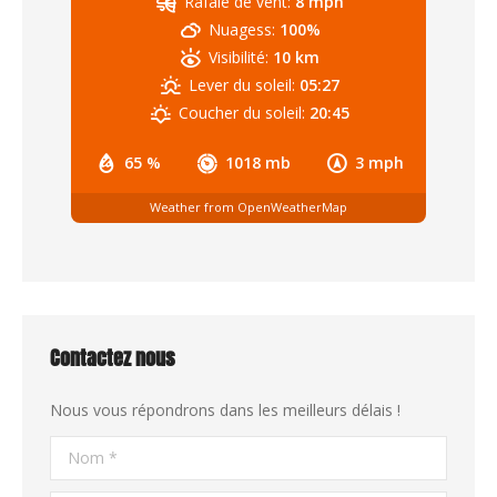
Rafale de vent:
8 mph
Nuagess:
100%
Visibilité:
10 km
Lever du soleil:
05:27
Coucher du soleil:
20:45
65 %
1018 mb
3 mph
Weather from OpenWeatherMap
Contactez nous
Nous vous répondrons dans les meilleurs délais !
Nom *