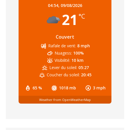
04:54,
09/08/2026
21
°C
Couvert
Rafale de vent:
8 mph
Nuagess:
100%
Visibilité:
10 km
Lever du soleil:
05:27
Coucher du soleil:
20:45
65 %
1018 mb
3 mph
Weather from OpenWeatherMap